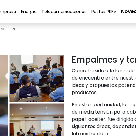
Nove
Empresa
Energía
Telecomunicaciones
Postes PRFV
 MT- EPE
Empalmes y te
Como ha sido a lo largo de
de encuentro entre nuestro
ideas y propuestas potenci
productos.
En esta oportunidad, la c
de media tensión para cabl
papel-aceite”, fue dirigida 
siguientes áreas, dependie
Infraestructura: