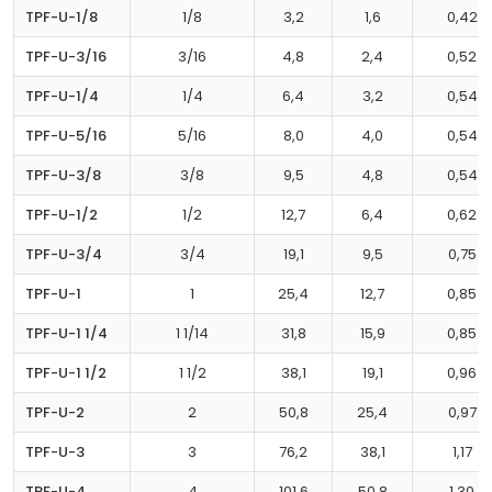
TPF-U-1/8
1/8
3,2
1,6
0,42
TPF-U-3/16
3/16
4,8
2,4
0,52
TPF-U-1/4
1/4
6,4
3,2
0,54
TPF-U-5/16
5/16
8,0
4,0
0,54
TPF-U-3/8
3/8
9,5
4,8
0,54
TPF-U-1/2
1/2
12,7
6,4
0,62
TPF-U-3/4
3/4
19,1
9,5
0,75
TPF-U-1
1
25,4
12,7
0,85
TPF-U-1 1/4
1 1/14
31,8
15,9
0,85
TPF-U-1 1/2
1 1/2
38,1
19,1
0,96
TPF-U-2
2
50,8
25,4
0,97
TPF-U-3
3
76,2
38,1
1,17
TPF-U-4
4
101,6
50,8
1,30