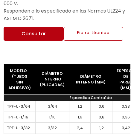
600 V.
Responden a lo especificado en las Normas UL224 y
ASTM D 2671.
Ficha técnica
Consultar
MODELO
ESPESO
DIÁMETRO
(TUBOS
DIÁMETRO
DE
INTERNO
SIN
INTERNO (MM)
PARED
(PULGADAS)
ADHESIVO)
(MM)
Expandido
Contraído
TPF-U-3/64
3/64
1,2
0,6
0,33
TPF-U-1/16
1/16
1,6
0,8
0,36
TPF-U-3/32
3/32
2,4
1,2
0,42