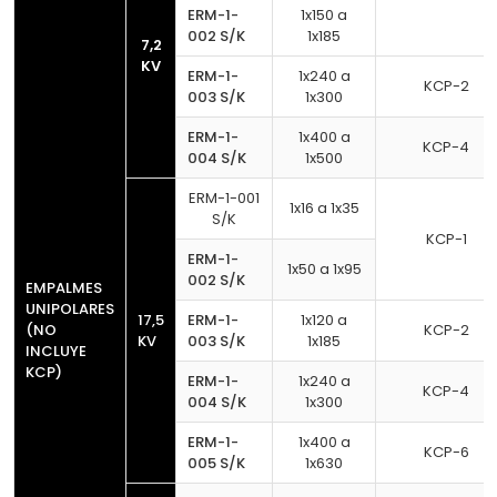
ERM-1-
1x150 a
002 S/K
1x185
7,2
KV
ERM-1-
1x240 a
KCP-2
003 S/K
1x300
ERM-1-
1x400 a
KCP-4
004 S/K
1x500
ERM-1-001
1x16 a 1x35
S/K
KCP-1
ERM-1-
1x50 a 1x95
002 S/K
EMPALMES
UNIPOLARES
17,5
ERM-1-
1x120 a
(NO
KCP-2
KV
003 S/K
1x185
INCLUYE
KCP)
ERM-1-
1x240 a
KCP-4
004 S/K
1x300
ERM-1-
1x400 a
KCP-6
005 S/K
1x630