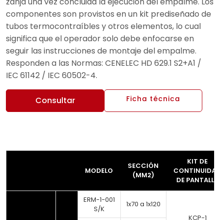
zanja una vez concluida la ejecución del empalme. Los
componentes son provistos en un kit prediseñado de
tubos termocontraíbles y otros elementos, lo cual
significa que el operador solo debe enfocarse en
seguir las instrucciones de montaje del empalme.
Responden a las Normas: CENELEC HD 629.1 S2+A1 /
IEC 61142 / IEC 60502-4.
Ficha técnica
Consultar
KIT DE
SECCIÓN
MODELO
CONTINUIDA
(MM2)
DE PANTALLA
ERM-1-001
1x70 a 1x120
S/K
KCP-1