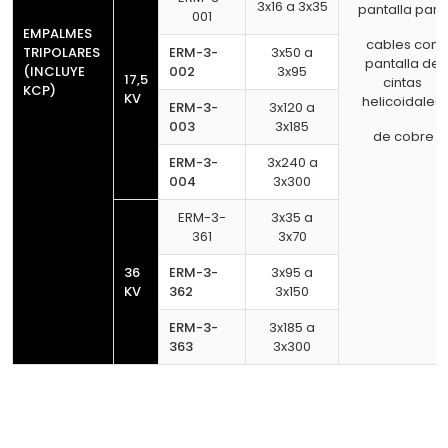
3x16 a 3x35
pantalla para
001
EMPALMES
cables con
TRIPOLARES
ERM-3-
3x50 a
pantalla de
(INCLUYE
002
3x95
17,5
cintas
KCP)
KV
helicoidales
ERM-3-
3x120 a
003
3x185
de cobre
ERM-3-
3x240 a
004
3x300
ERM-3-
3x35 a
361
3x70
36
ERM-3-
3x95 a
KV
362
3x150
ERM-3-
3x185 a
363
3x300